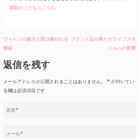
買取のことならこちら
ヴィトンの魅力と受け継がれる
ブランド品が果たすライフスタ
投
価値
イルへの影響
稿
ナ
返信を残す
ビ
ゲ
メールアドレスが公開されることはありません。
*
が付いてい
ー
る欄は必須項目です
シ
ョ
ン